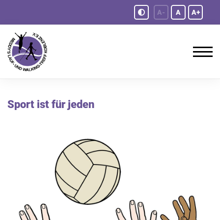
A-
A
A+
Sport ist für jeden