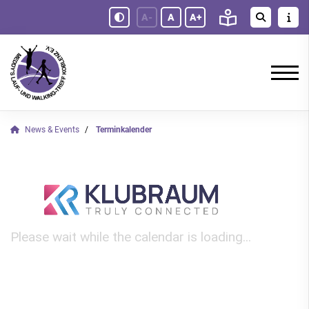
A-
A
A+
News & Events
Terminkalender