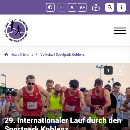
A-
A
A+
News & Events
Volkslauf Sportpark Koblenz
29. Internationaler Lauf durch den
Sportpark Koblenz