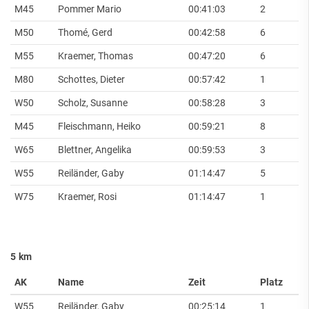
M45
Pommer Mario
00:41:03
2
M50
Thomé, Gerd
00:42:58
6
M55
Kraemer, Thomas
00:47:20
6
M80
Schottes, Dieter
00:57:42
1
W50
Scholz, Susanne
00:58:28
3
M45
Fleischmann, Heiko
00:59:21
8
W65
Blettner, Angelika
00:59:53
3
W55
Reiländer, Gaby
01:14:47
5
W75
Kraemer, Rosi
01:14:47
1
5 km
AK
Name
Zeit
Platz
W55
Reiländer, Gaby
00:25:14
1