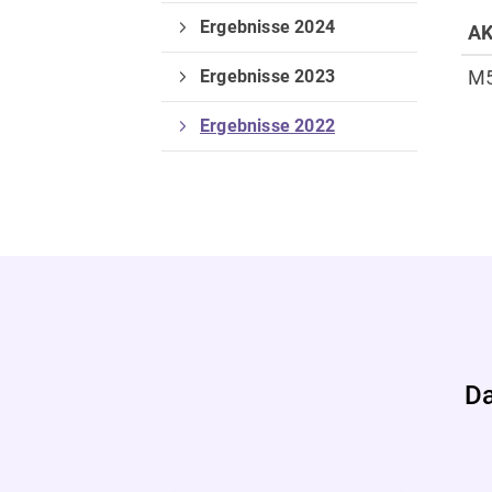
Ergebnisse 2024
A
Verein
Ergebnisse 2023
M
Vorstand
Deine Mitgliedschaft
Ergebnisse 2022
Da