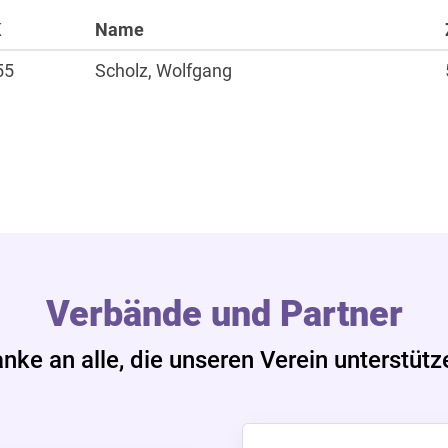
K
Name
Sportangebote
55
Scholz, Wolfgang
Laufen
Nordic Walking
Alles zur Mitgliedscha
Verbände und Partner
nke an alle, die unseren Verein unterstütz