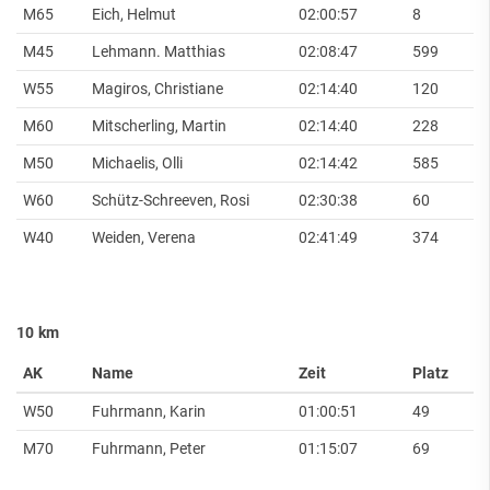
M65
Eich, Helmut
02:00:57
8
M45
Lehmann. Matthias
02:08:47
599
W55
Magiros, Christiane
02:14:40
120
M60
Mitscherling, Martin
02:14:40
228
M50
Michaelis, Olli
02:14:42
585
W60
Schütz-Schreeven, Rosi
02:30:38
60
W40
Weiden, Verena
02:41:49
374
10 km
AK
Name
Zeit
Platz
W50
Fuhrmann, Karin
01:00:51
49
M70
Fuhrmann, Peter
01:15:07
69