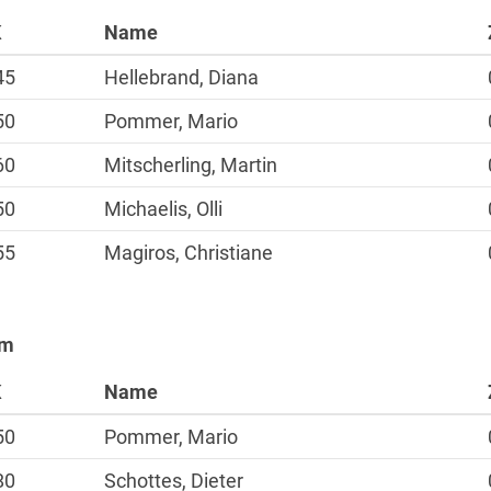
K
Name
45
Hellebrand, Diana
50
Pommer, Mario
60
Mitscherling, Martin
50
Michaelis, Olli
Sportangebote
55
Magiros, Christiane
Laufen
Nordic Walking
Alles zur Mitgliedscha
km
K
Name
50
Pommer, Mario
80
Schottes, Dieter