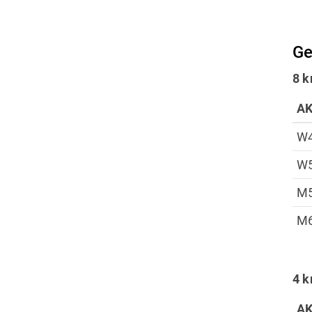
Ge
8 
A
W
W
M
M
4 
A