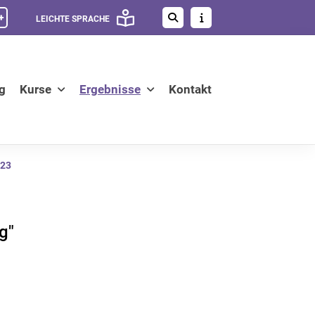
+
LEICHTE SPRACHE
g
Kurse
Ergebnisse
Kontakt
023
g"