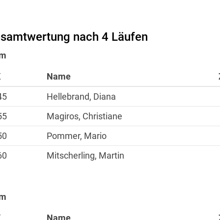
samtwertung nach 4 Läufen
km
K
Name
45
Hellebrand, Diana
55
Magiros, Christiane
50
Pommer, Mario
60
Mitscherling, Martin
km
K
Name