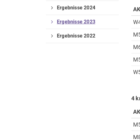
Ergebnisse 2024
A
Ergebnisse 2023
W
M
Ergebnisse 2022
M
M
Verein
W
Vorstand
Deine Mitgliedschaft
4 
A
M
M