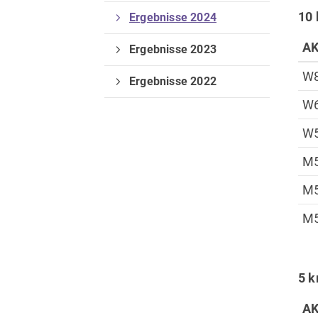
10
Ergebnisse 2024
A
Ergebnisse 2023
Verein
W
Ergebnisse 2022
Vorstand
W
Deine Mitgliedschaft
W
M
M
M
5 
A