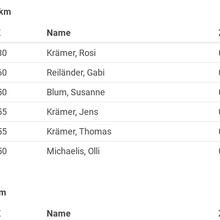
 km
K
Name
Sportangebote
80
Krämer, Rosi
Laufen
60
Reiländer, Gabi
Nordic Walking
50
Blum, Susanne
Alles zur Mitgliedscha
55
Krämer, Jens
55
Krämer, Thomas
50
Michaelis, Olli
km
K
Name