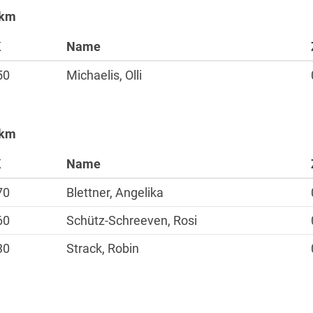
 km
K
Name
Sportangebote
50
Michaelis, Olli
Laufen
Nordic Walking
Alles zur Mitgliedscha
 km
K
Name
70
Blettner, Angelika
60
Schütz-Schreeven, Rosi
30
Strack, Robin