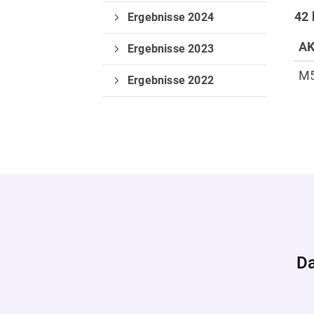
42
Ergebnisse 2024
Verein
A
Ergebnisse 2023
Vorstand
M
Ergebnisse 2022
Deine Mitgliedschaft
Da