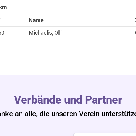
 km
Sportangebote
K
Name
Laufen
50
Michaelis, Olli
Nordic Walking
Alles zur Mitgliedscha
Verbände und Partner
nke an alle, die unseren Verein unterstütz