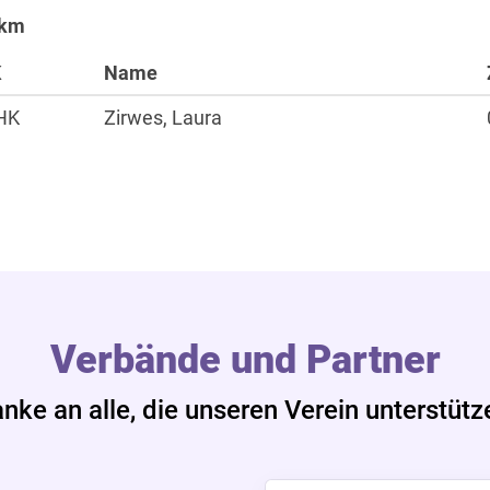
 km
Sportangebote
K
Name
Laufen
HK
Zirwes, Laura
Nordic Walking
Alles zur Mitgliedscha
Verbände und Partner
nke an alle, die unseren Verein unterstütz