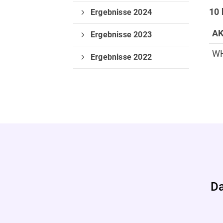
10
Ergebnisse 2024
Verein
A
Ergebnisse 2023
Vorstand
W
Ergebnisse 2022
Deine Mitgliedschaft
Da