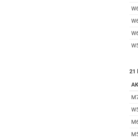
W
W
W
W
21 
A
M
W
M
M