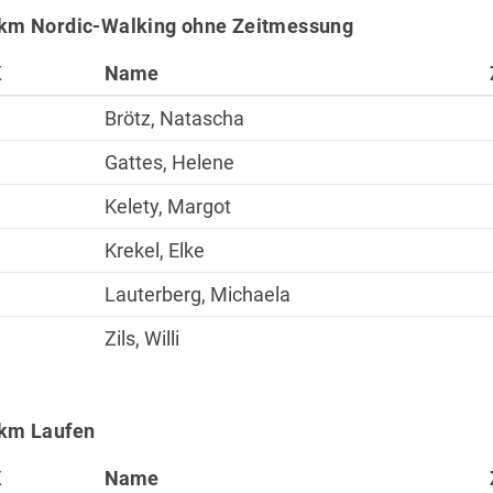
km Nordic-Walking ohne Zeitmessung
K
Name
Brötz, Natascha
Gattes, Helene
Kelety, Margot
Krekel, Elke
Sportangebote
Lauterberg, Michaela
Laufen
Zils, Willi
Nordic Walking
Alles zur Mitgliedscha
 km Laufen
K
Name