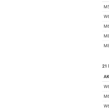
M
W
M
M
M
21 
A
W
M
W