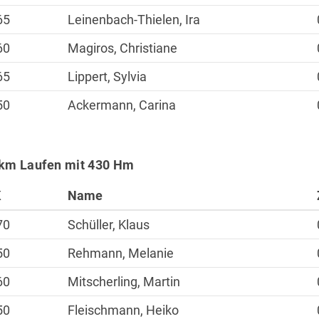
65
Leinenbach-Thielen, Ira
60
Magiros, Christiane
65
Lippert, Sylvia
50
Ackermann, Carina
km Laufen mit 430 Hm
K
Name
70
Schüller, Klaus
50
Rehmann, Melanie
60
Mitscherling, Martin
50
Fleischmann, Heiko