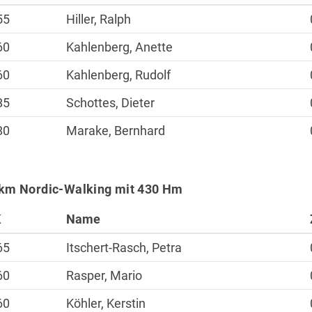
55
Hiller, Ralph
60
Kahlenberg, Anette
60
Kahlenberg, Rudolf
85
Schottes, Dieter
80
Marake, Bernhard
km Nordic-Walking mit 430 Hm
K
Name
65
Itschert-Rasch, Petra
60
Rasper, Mario
60
Köhler, Kerstin