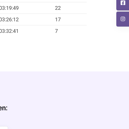
03:19:49
22
03:26:12
17
03:32:41
7
en: