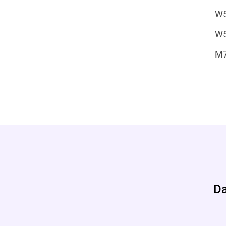
W
W
M
Da