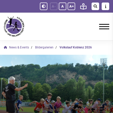
A-
A
A+
News & Events
Bildergalerien
Volkslauf Koblenz 2026